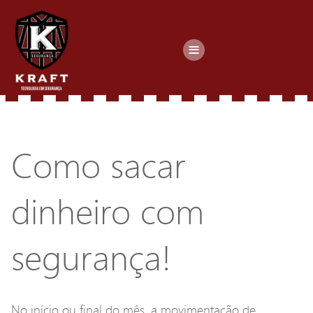
≡
Como sacar
dinheiro com
segurança!
No início ou final do mês, a movimentação de