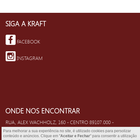
SIGA A KRAFT
FACEBOOK
INSTAGRAM
ONDE NOS ENCONTRAR
RUA, ALEX WACHHOLZ, 160 - CENTRO 89107.000 -
POMERODE - SANTA CATARINA
Para melhorar a sua experiência no site, é utilizado cookies para persolizar
conteúdo e anúncios. Clique em "
Aceitar e Fechar
" para consentir a utilização