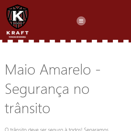
≡
Maio Amarelo -
Segurança no
trânsito
O trânsito deve ser seguro à todos! Separamos